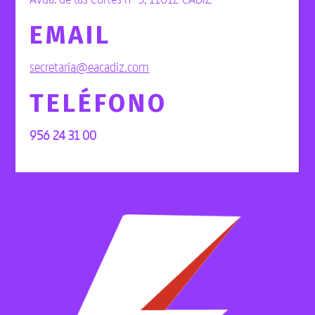
EMAIL
secretaria@eacadiz.com
TELÉFONO
956 24 31 00