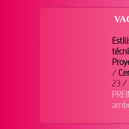
VA
Esti
técn
Proye
/
Cer
23 /
PREI
ambo