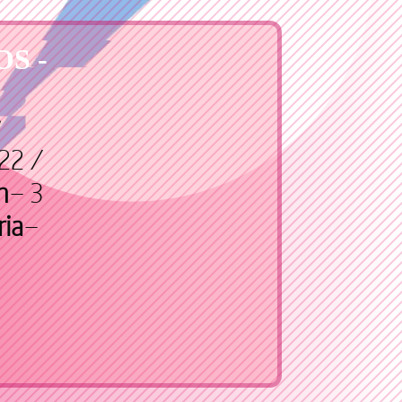
S -
22 /
n
– 3
ria
–