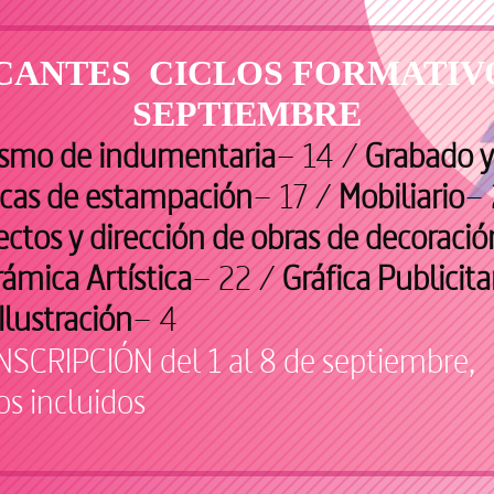
CANTES CICLOS FORMATIVO
SEPTIEMBRE
lismo de indumentaria
– 14 /
Grabado y
icas de estampación
– 17 /
Mobiliario
– 
ctos y dirección de obras de decoració
ámica Artística
– 22 /
Gráfica Publicita
Ilustración
– 4
NSCRIPCIÓN del 1 al 8 de septiembre,
s incluidos