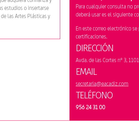
Para cualquier consulta no p
s estudios o insertarse
deberá usar es el siguiente c
de las Artes Plásticas y
En este correo electrónico se 
certificaciones.
DIRECCIÓN
Avda. de las Cortes nº 3, 110
EMAIL
secretaria@eacadiz.com
TELÉFONO
956 24 31 00