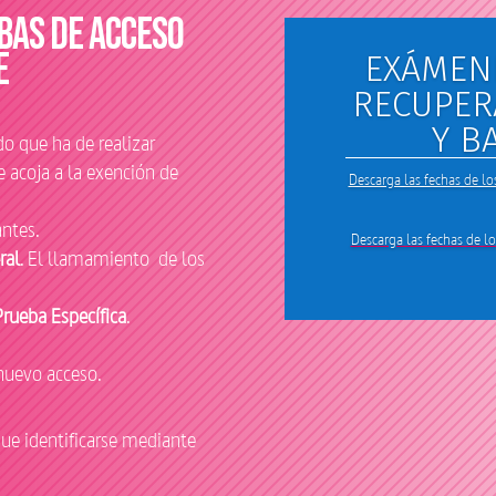
bas de acceso
E
EXÁMEN
RECUPER
Y B
o que ha de realizar
 acoja a la exención de
Descarga las fechas de 
ntes.
Descarga las fechas de 
ral
. El llamamiento de los
Prueba Específica
.
uevo acceso.
que identificarse mediante