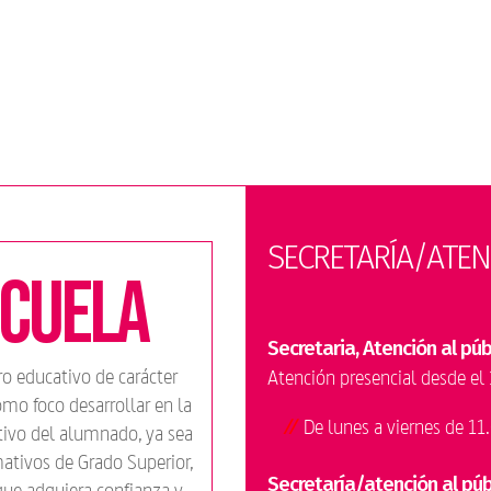
SECRETARÍA/ATEN
scuela
Secretaria, Atención al púb
ro educativo de carácter
Atención presencial desde el 
como foco desarrollar en la
De lunes a viernes de 1
ativo del alumnado, ya sea
mativos de Grado Superior,
Secretaría/atención al pú
que adquiera confianza y