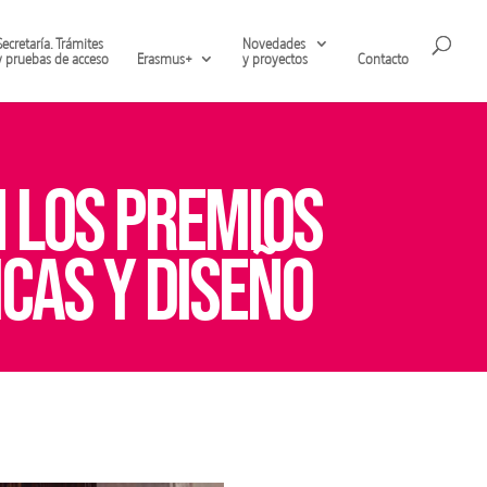
Secretaría. Trámites
Novedades
y pruebas de acceso
Erasmus+
y proyectos
Contacto
 LOS PREMIOS
CAS Y DISEÑO