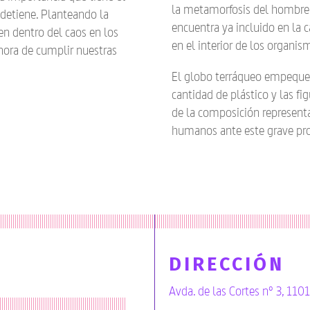
la metamorfosis del hombre e
detiene. Planteando la
encuentra ya incluido en la 
en dentro del caos en los
en el interior de los organis
 hora de cumplir nuestras
El globo terráqueo empequeñ
cantidad de plástico y las f
de la composición representan
humanos ante este grave pr
DIRECCIÓN
Avda. de las Cortes nº 3, 110