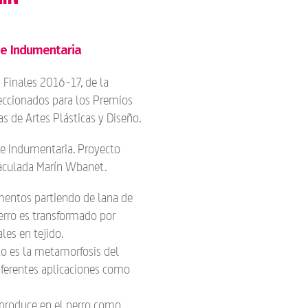
de Indumentaria
Finales 2016-17, de la
leccionados para los Premios
s de Artes Plásticas y Diseño.
de Indumentaria. Proyecto
ulada Marín Wbanet.
entos partiendo de lana de
perro es transformado por
les en tejido.
to es la metamorfosis del
iferentes aplicaciones como
produce en el perro como