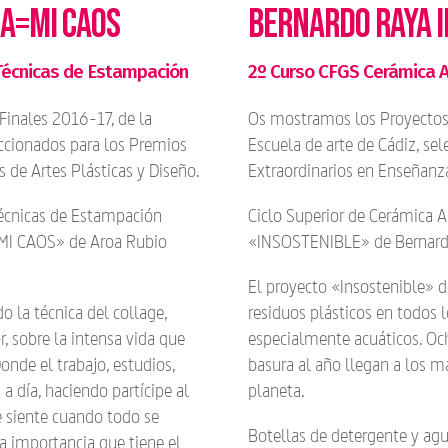
DA=MI CAOS
BERNARDO RAYA 
Técnicas de Estampación
2º Curso CFGS Cerámica Ar
inales 2016-17, de la
Os mostramos los Proyectos 
eccionados para los Premios
Escuela de arte de Cádiz, se
 de Artes Plásticas y Diseño.
Extraordinarios en Enseñanza
Técnicas de Estampación
Ciclo Superior de Cerámica Ar
=MI CAOS» de Aroa Rubio
«INSOSTENIBLE» de Bernard
El proyecto «Insostenible» d
o la técnica del collage,
residuos plásticos en todos l
r, sobre la intensa vida que
especialmente acuáticos. Oc
onde el trabajo, estudios,
basura al año llegan a los m
 a día, haciendo partícipe al
planeta.
e siente cuando todo se
Botellas de detergente y ag
a importancia que tiene el