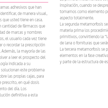
inspiración, cuando se despr
ramas adhesivos que han
tomamos como elemento pro
dentificar, de manera visual,
aspecto totalmente.
 que usted tiene en casa.
La segunda metamorfosis se 
n cantidad de fármacos que
materia prima los procedimi
iedad de marcas y nombres
primitivos, convirtiendo la “
s, el usuario cada vez tiene
de lana o fornituras que ser
r o recordar la prescripción
La tercera metamorfosis se p
. Además, la mayoría de las
elementos en la fase creat
olver a leer el prospecto del
y parte de la estructura de es
ogía indicada a su
s solucionan este problema
re las propias cajas, para
 prescrito, en qué dosis
to del día. Los
ción definitiva a esta