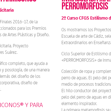
PERROMORFOSIS
icitaria
2º Curso CFGS Estilismo 
inales 2016-17, de la
eccionados para los Premios
Os mostramos los Proyectos 
 de Artes Plásticas y Diseño.
Escuela de arte de Cádiz, se
Extraordinarios en Enseñanza
icitaria. Proyecto
s Suárez.
Ciclo Superior de Estilismo 
«PERROMORFOSIS» de Inmac
áfico completo, que ayuda a
o y posología, de una manera
Colección de ropa y complem
además del diseño de los
perro de aguas. El pelo del 
corporativa, diseño de
medio de procesos tradiciona
.
El hilo conductor del proyec
pelo del perro de aguas en d
elemento inspirador.
ICONOS® Y PARA
La primera metamorfosis se 