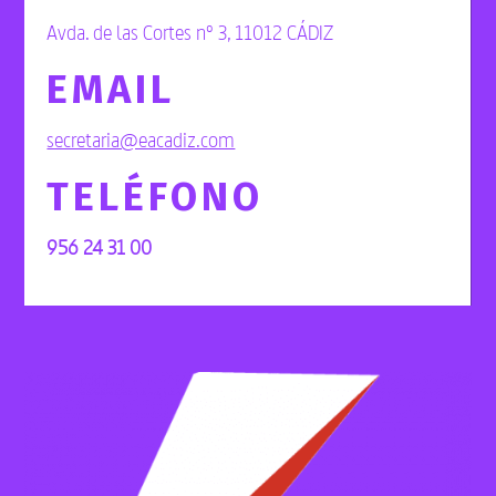
Avda. de las Cortes nº 3, 11012 CÁDIZ
EMAIL
secretaria@eacadiz.com
TELÉFONO
956 24 31 00