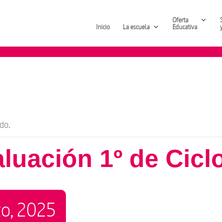
Oferta
Inicio
La escuela
Educativa
do.
aluación 1º de Cicl
o, 2025