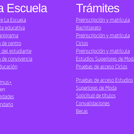
a Escuela
Trámites
e La Escuela
Preinscripción y matrícula
ta educativa
Bachillerato
anigrama
Preinscripción y matrícula
 de centro
Ciclos
 del estudiante
Preinscripción y matrícula
 de convivencia
Estudios Superiores de Mod
ducación
Pruebas de acceso Ciclos
Pruebas de acceso Estudios
smus+
Superiores de Moda
en
Solicitud de títulos
edades
Convalidaciones
ndario
Becas