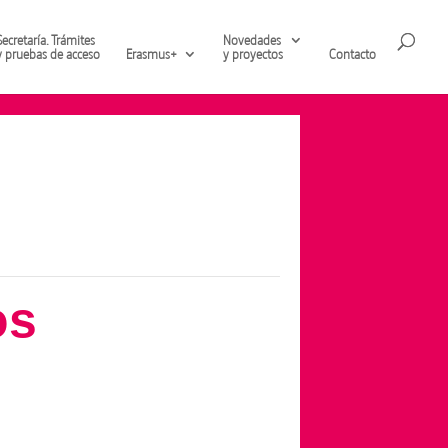
Secretaría. Trámites
Novedades
y pruebas de acceso
Erasmus+
y proyectos
Contacto
os