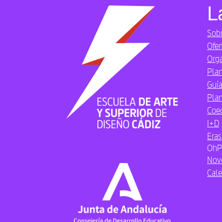
L
Sobr
Ofer
Org
Plan
Guía
Plan
Coe
I+D
Era
OhP
Nov
Cale