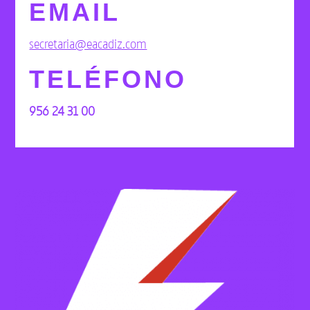
EMAIL
secretaria@eacadiz.com
TELÉFONO
956 24 31 00