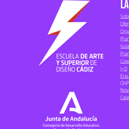
La
Sobr
Ofer
Org
Plan
Guía
Plan
Coe
I+D
Era
OhP
Nov
Cale