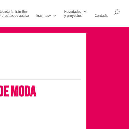
Secretaría. Trámites
Novedades
y pruebas de acceso
Erasmus+
y proyectos
Contacto
 de moda