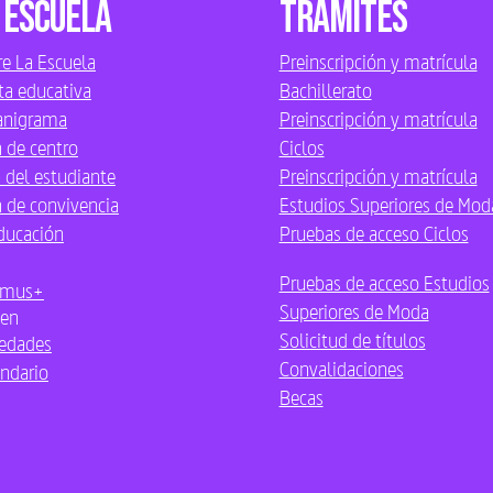
 Escuela
Trámites
e La Escuela
Preinscripción y matrícula
ta educativa
Bachillerato
anigrama
Preinscripción y matrícula
 de centro
Ciclos
 del estudiante
Preinscripción y matrícula
 de convivencia
Estudios Superiores de Mod
ducación
Pruebas de acceso Ciclos
Pruebas de acceso Estudios
smus+
Superiores de Moda
en
Solicitud de títulos
edades
Convalidaciones
ndario
Becas