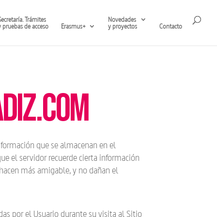
Secretaría. Trámites
Novedades
y pruebas de acceso
Erasmus+
y proyectos
Contacto
adiz.com
información que se almacenan en el
e el servidor recuerde cierta información
a hacen más amigable, y no dañan el
s por el Usuario durante su visita al Sitio