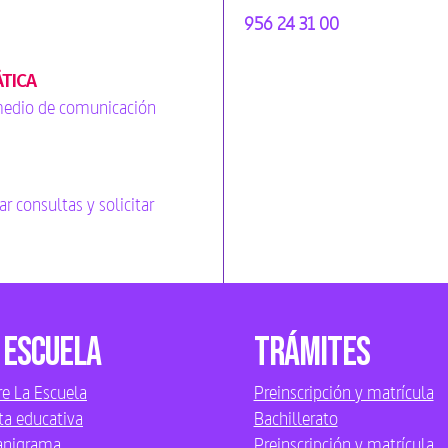
956 24 31 00
ÁTICA
 medio de comunicación
ar consultas y solicitar
 Escuela
Trámites
e La Escuela
Preinscripción y matrícula
ta educativa
Bachillerato
anigrama
Preinscripción y matrícula