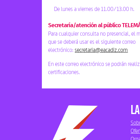
De lunes a viernes de 11.00/13.00 h.
Secretaría/atención al público TELEM
Para cualquier consulta no presencial, el
que se deberá usar es el siguiente correo
electrónico:
secretaria@eacadiz.com
En este correo electrónico se podrán realiz
certificaciones.
La
Sobr
Ofer
Org