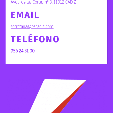
Avda. de las Cortes nº 3, 11012 CÁDIZ
EMAIL
secretaria@eacadiz.com
TELÉFONO
956 24 31 00