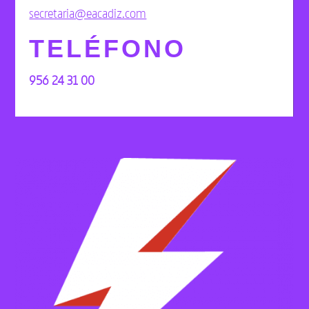
secretaria@eacadiz.com
TELÉFONO
956 24 31 00