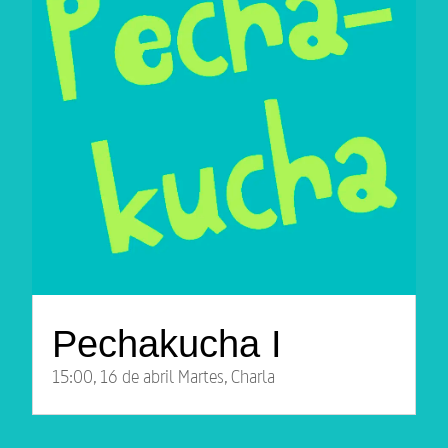
Pechakucha I
15:00
,
16 de abril Martes
,
Charla