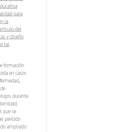
educativa
alidad para
n la
rrículo del
cas y diseño
e tal
de formación
pida en casos
nfermedad,
 de
iesgos durante
ternidad,
l que se
el período
íodo ampliado