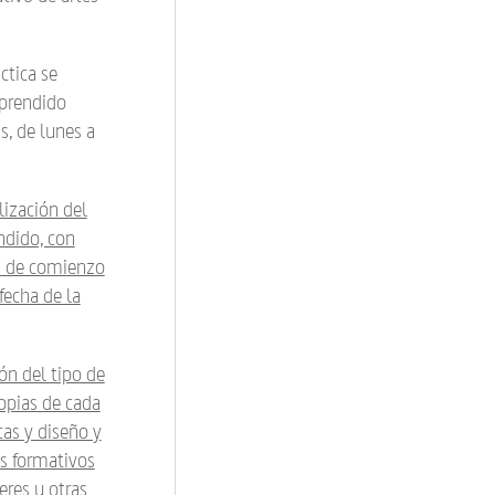
ctica se
mprendido
s, de lunes a
lización del
ndido, con
ha de comienzo
fecha de la
ón del tipo de
ropias de cada
cas y diseño y
os formativos
eres u otras