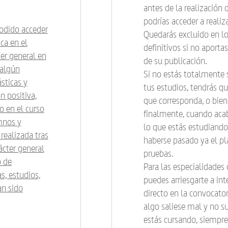
antes de la realización 
podrías acceder a realiz
odido acceder
Quedarás excluido en los
ca en el
definitivos si no aport
er general en
de su publicación.
 algún
Si no estás totalmente 
sticas y
tus estudios, tendrás qu
n positiva,
que corresponda, o bien, 
 en el curso
finalmente, cuando acab
mnos y
lo que estás estudiando,
realizada tras
haberse pasado ya el pla
ácter general
pruebas.
o de
Para las especialidade
s, estudios,
puedes arriesgarte a int
an sido
directo en la convocatori
algo saliese mal y no s
estás cursando, siempre