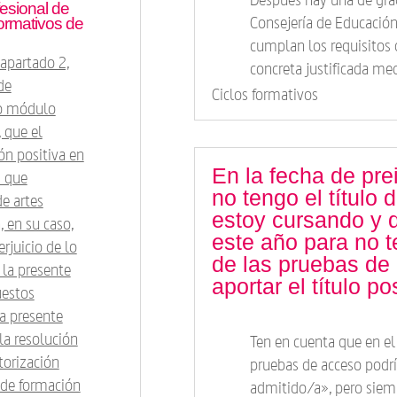
fesional de
Consejería de Educació
formativos de
cumplan los requisitos
 apartado 2,
concreta justificada m
de
Ciclos formativos
do módulo
, que el
n positiva en
En la fecha de pre
s que
no tengo el título 
e artes
estoy cursando y 
, en su caso,
este año para no 
rjuicio de lo
de las pruebas de
 la presente
aportar el título p
uestos
la presente
la resolución
Ten en cuenta que en el
torización
pruebas de acceso podr
 de formación
admitido/a», pero siemp