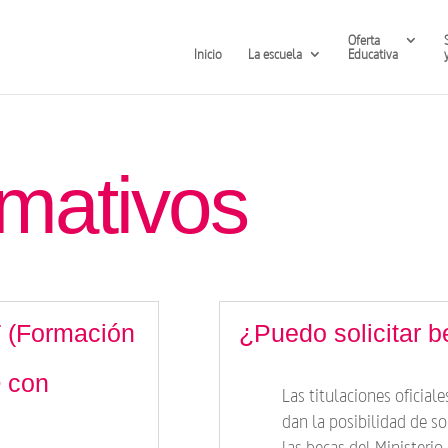
Oferta
Inicio
La escuela
Educativa
rmativos
T (Formación
¿Puedo solicitar 
 con
Las titulaciones oficial
dan la posibilidad de sol
las becas del Ministerio