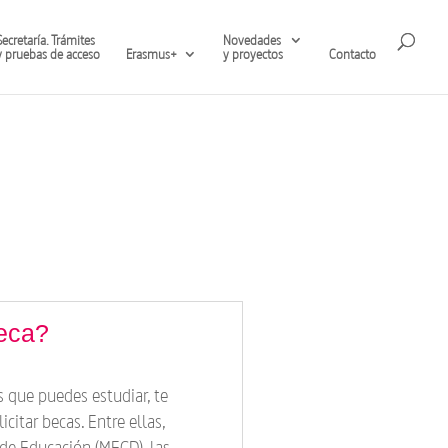
Secretaría. Trámites
Novedades
y pruebas de acceso
Erasmus+
y proyectos
Contacto
beca?
es que puedes estudiar, te
icitar becas. Entre ellas,
 de Educación (MECD), las