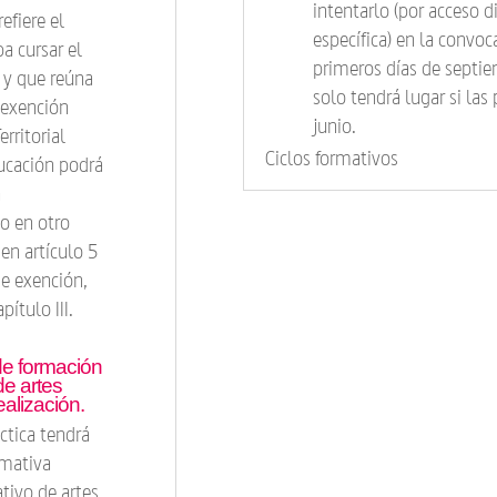
intentarlo (por acceso d
efiere el
específica) en la convoca
a cursar el
primeros días de septie
 y que reúna
solo tendrá lugar si las
u exención
junio.
erritorial
Ciclos formativos
ucación podrá
a
o en otro
en artículo 5
de exención,
ítulo III.
de formación
de artes
ealización.
ctica tendrá
rmativa
tivo de artes