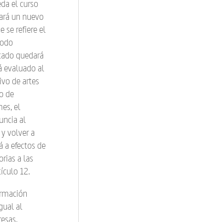
eda el curso
mará un nuevo
 se refiere el
íodo
cado quedará
á evaluado al
ivo de artes
do de
mes, el
uncia al
y volver a
á a efectos de
rias a las
tículo 12.
ormación
gual al
esas,