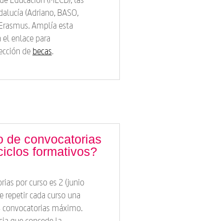
dalucía (Adriano, BASO,
 Erasmus. Amplía esta
 el enlace para
sección de
becas
.
 de convocatorias
ciclos formativos?
ias por curso es 2 (junio
e repetir cada curso una
n 4 convocatorias máximo.
cia que concede la