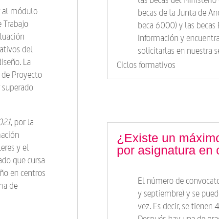
r al módulo
becas de la Junta de An
e Trabajo
beca 6000) y las becas
luación
información y encuentra
ativos del
solicitarlas en nuestra 
diseño. La
Ciclos formativos
 de Proyecto
r superado
021
, por la
mación
¿Existe un máximo
eres y el
por asignatura en 
ado que cursa
eño en centros
El número de convocator
ma de
y septiembre) y se pued
vez. Es decir, se tiene
Después hay una de gra